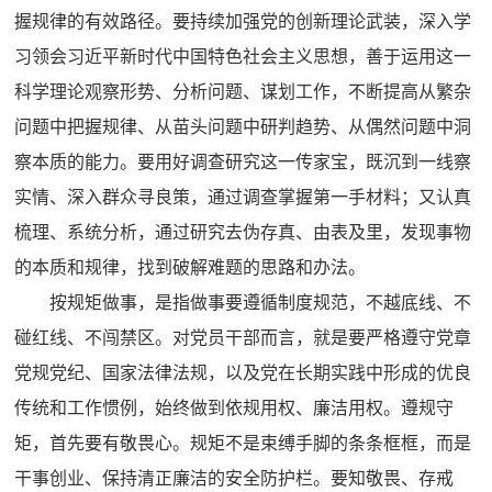
握规律的有效路径。要持续加强党的创新理论武装，深入学
习领会习近平新时代中国特色社会主义思想，善于运用这一
科学理论观察形势、分析问题、谋划工作，不断提高从繁杂
问题中把握规律、从苗头问题中研判趋势、从偶然问题中洞
察本质的能力。要用好调查研究这一传家宝，既沉到一线察
实情、深入群众寻良策，通过调查掌握第一手材料；又认真
梳理、系统分析，通过研究去伪存真、由表及里，发现事物
的本质和规律，找到破解难题的思路和办法。
按规矩做事，是指做事要遵循制度规范，不越底线、不
碰红线、不闯禁区。对党员干部而言，就是要严格遵守党章
党规党纪、国家法律法规，以及党在长期实践中形成的优良
传统和工作惯例，始终做到依规用权、廉洁用权。遵规守
矩，首先要有敬畏心。规矩不是束缚手脚的条条框框，而是
干事创业、保持清正廉洁的安全防护栏。要知敬畏、存戒