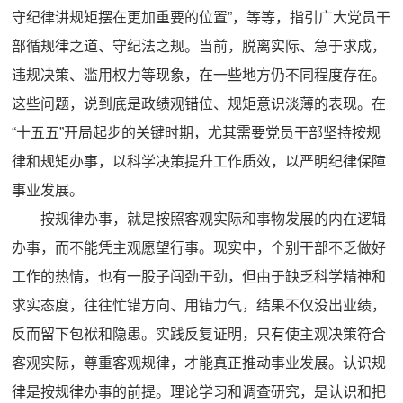
守纪律讲规矩摆在更加重要的位置”，等等，指引广大党员干
部循规律之道、守纪法之规。当前，脱离实际、急于求成，
违规决策、滥用权力等现象，在一些地方仍不同程度存在。
这些问题，说到底是政绩观错位、规矩意识淡薄的表现。在
“十五五”开局起步的关键时期，尤其需要党员干部坚持按规
律和规矩办事，以科学决策提升工作质效，以严明纪律保障
事业发展。
按规律办事，就是按照客观实际和事物发展的内在逻辑
办事，而不能凭主观愿望行事。现实中，个别干部不乏做好
工作的热情，也有一股子闯劲干劲，但由于缺乏科学精神和
求实态度，往往忙错方向、用错力气，结果不仅没出业绩，
反而留下包袱和隐患。实践反复证明，只有使主观决策符合
客观实际，尊重客观规律，才能真正推动事业发展。认识规
律是按规律办事的前提。理论学习和调查研究，是认识和把