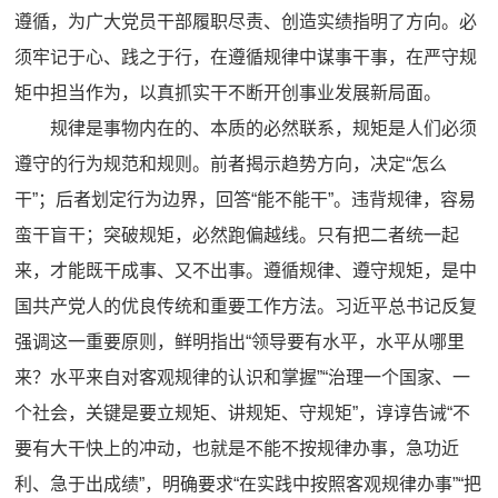
遵循，为广大党员干部履职尽责、创造实绩指明了方向。必
须牢记于心、践之于行，在遵循规律中谋事干事，在严守规
矩中担当作为，以真抓实干不断开创事业发展新局面。
规律是事物内在的、本质的必然联系，规矩是人们必须
遵守的行为规范和规则。前者揭示趋势方向，决定“怎么
干”；后者划定行为边界，回答“能不能干”。违背规律，容易
蛮干盲干；突破规矩，必然跑偏越线。只有把二者统一起
来，才能既干成事、又不出事。遵循规律、遵守规矩，是中
国共产党人的优良传统和重要工作方法。习近平总书记反复
强调这一重要原则，鲜明指出“领导要有水平，水平从哪里
来？水平来自对客观规律的认识和掌握”“治理一个国家、一
个社会，关键是要立规矩、讲规矩、守规矩”，谆谆告诫“不
要有大干快上的冲动，也就是不能不按规律办事，急功近
利、急于出成绩”，明确要求“在实践中按照客观规律办事”“把