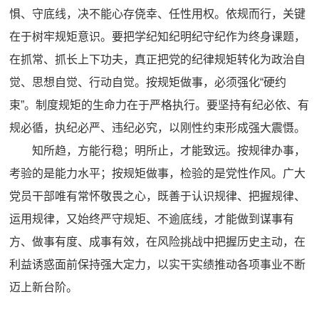
惧、守底线，决不能心存侥幸、任性用权。依规而行，关键
在于树牢规矩意识。要把学纪知纪明纪守纪作为终身课题，
在抓常、抓长上下功夫，真正把党的纪律规矩转化为政治自
觉、思想自觉、行动自觉。按规矩做事，必须强化“硬约
束”。制度规矩的生命力在于严格执行。要坚持有纪必依、有
规必循，执纪必严、违纪必究，以刚性约束形成强大震慑。
知所趋，方能行稳；明所止，才能致远。按规律办事，
考验的是能力水平；按规矩做事，检验的是党性作风。广大
党员干部唯有常怀敬畏之心，既善于认识规律、把握规律、
运用规律，又始终严守规矩、不逾底线，才能做到谋事有
方、做事有度、成事有效，在风险挑战中把握历史主动，在
利益诱惑面前保持强大定力，以实干实绩推动各项事业不断
迈上新台阶。