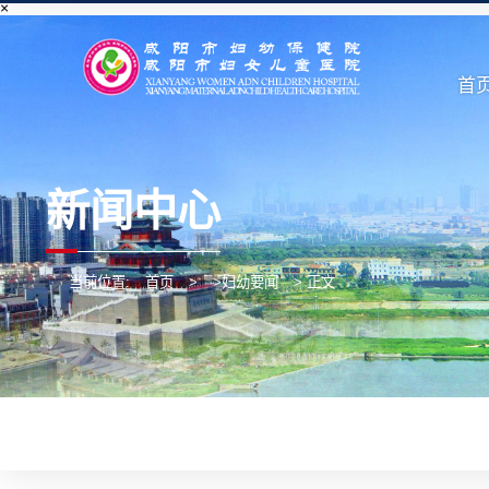
×
首
新闻中心
当前位置:
首页
>
>妇幼要闻
> 正文