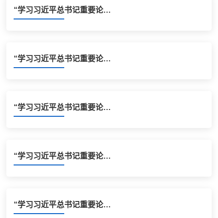
“学习习近平总书记重要论述 纵深推进全面从严治党”㉔“两个结合”是必由之路和
“学习习近平总书记重要论述 纵深推进全面从严治党”㉓挺起共产党人精神脊梁
“学习习近平总书记重要论述 纵深推进全面从严治党”㉒炼就“金刚不坏之身”
“学习习近平总书记重要论述 纵深推进全面从严治党”㉑坚持理论联系实际
“学习习近平总书记重要论述 纵深推进全面从严治党”⑳理论强才能方向明、人心齐